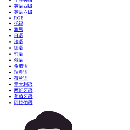
英语四级
英语六级
RGE
托福
雅思
日语
法语
德语
韩语
俄语
希腊语
瑞典语
荷兰语
意大利语
西班牙语
葡萄牙语
阿拉伯语