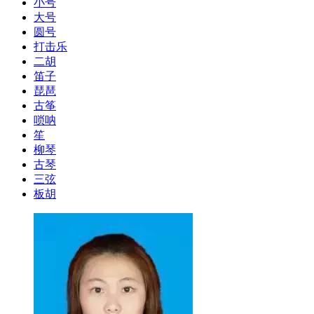
小号
大号
圆号
打击乐
二胡
笛子
琵琶
古筝
唢呐
笙
柳琴
古琴
三弦
板胡