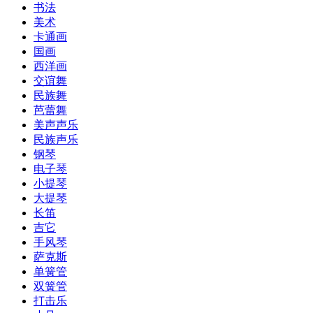
书法
美术
卡通画
国画
西洋画
交谊舞
民族舞
芭蕾舞
美声声乐
民族声乐
钢琴
电子琴
小提琴
大提琴
长笛
吉它
手风琴
萨克斯
单簧管
双簧管
打击乐